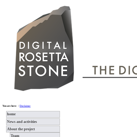
You are here:
/
Disclaimer
home
News and activities
About the project
Team